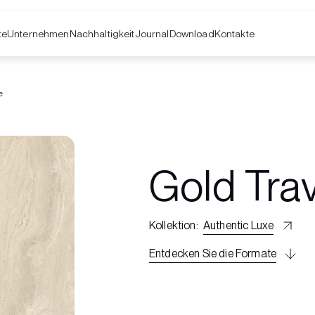
te
Unternehmen
Kontakte
Nachhaltigkeit
Journal
Download
e
Gold Trav
Kollektion
:
Authentic Luxe
Entdecken Sie die Formate