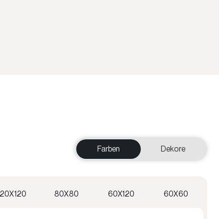
Farben
Dekore
120X120
80X80
60X120
60X60