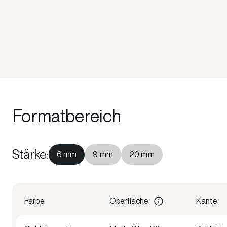
Formatbereich
Stärke
:
6 mm
9 mm
20 mm
Farbe
Oberfläche
Kante