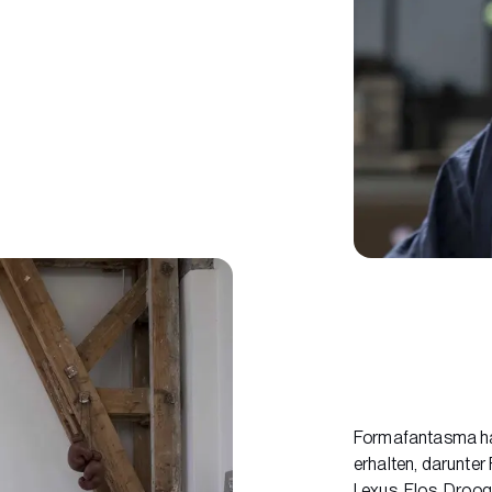
Formafantasma hat
erhalten, darunte
Lexus, Flos, Droog