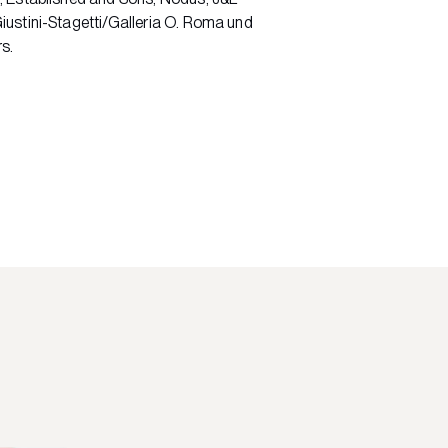
iustini-Stagetti/Galleria O. Roma und
rs.