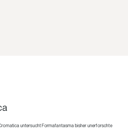
ca
n Cromatica untersucht Formafantasma bisher unerforschte