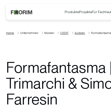
Produkte
Projekte
Für Fachleu
Home
Unternehmen
Marken
CEDIT
Autoren
Formafantasma 
Formafantasma 
Trimarchi & Sim
Farresin